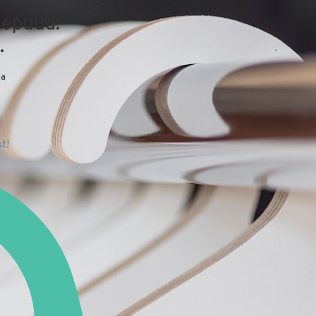
depuud.
.
da
t!