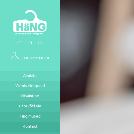
ET
FI
LV
Ostukorv
€
0.00
Avaleht
Valmis riidepuud
Disaini ise
Ettevõttele
Tingimused
Kontakt