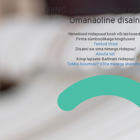
HäNG - personaalsed rii
Omanäoline disain
Nimelised riidepuud kooli või lasteae
Firma sümboolikaga kingitused
Tehtud tööd
Disaini ise oma nimega riidepuu!
Alusta siit
Kingi lapsele Batmani riidepuu!
Tekkis küsimusi? Võta meiega ühendus