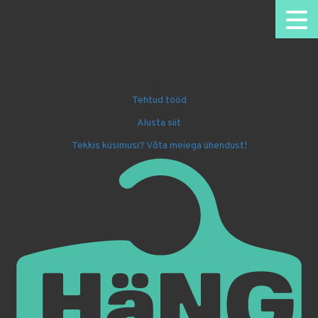
HäNG - personaalsed riidepuud.
Omanäoline disain.
Nimelised riidepuud kooli või lasteaeda
Firma sümboolikaga kingitused
Tehtud tööd
Disaini ise oma nimega riidepuu!
Alusta siit
Kingi lapsele Batmani riidepuu!
Tekkis küsimusi? Võta meiega ühendust!