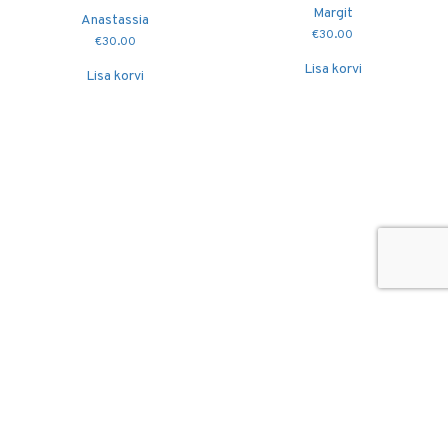
Margit
Anastassia
€
30.00
€
30.00
Lisa korvi
Lisa korvi
© 2026
Puidutöökoda OÜ
hang@puidutookoda.ee
+372 5845 5146
Luige tee 4, Männiku