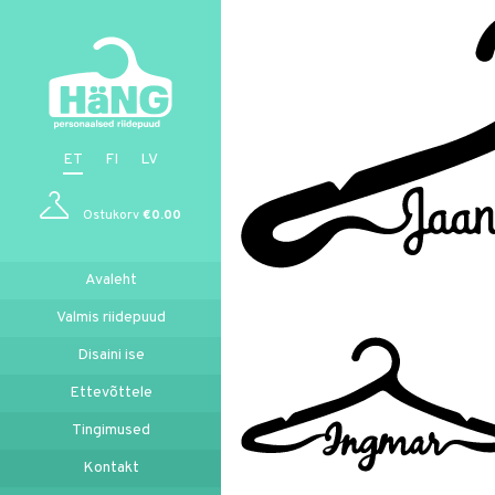
ET
FI
LV
Ostukorv
€
0.00
Avaleht
Valmis riidepuud
Disaini ise
Ettevõttele
Tingimused
Kontakt