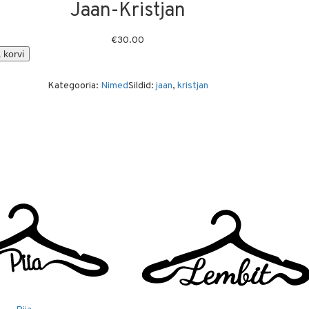
Jaan-Kristjan
€
30.00
 korvi
Kategooria:
Nimed
Sildid:
jaan
,
kristjan