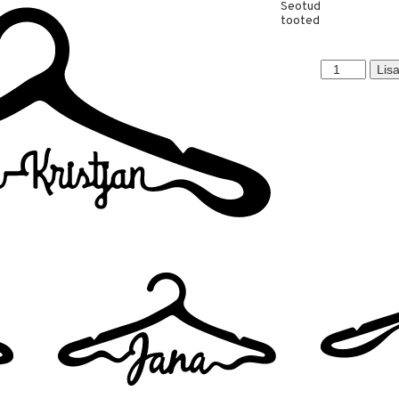
Seotud
tooted
Jaan-
Lisa
Kristjan
kogus