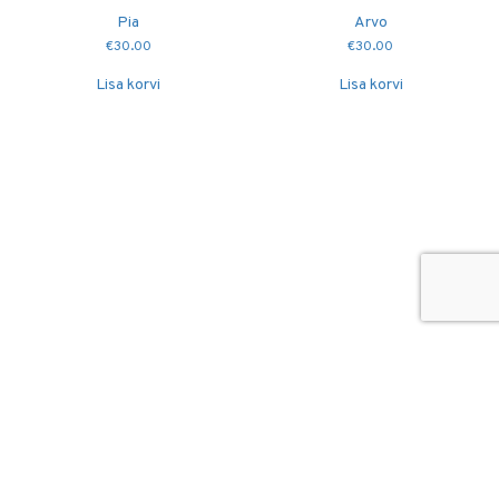
Pia
Arvo
€
30.00
€
30.00
Lisa korvi
Lisa korvi
© 2026
Puidutöökoda OÜ
hang@puidutookoda.ee
+372 5845 5146
Luige tee 4, Männiku