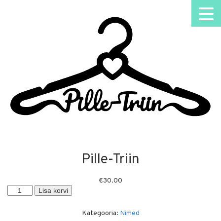
Pille-Triin
€
30.00
Pille-
Lisa korvi
Triin
kogus
Kategooria:
Nimed