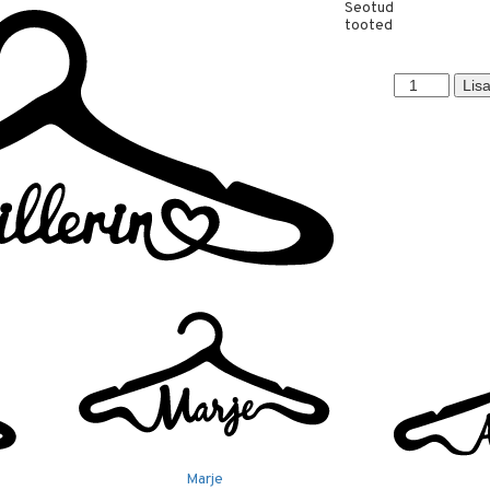
Seotud
tooted
Sillerin
Lisa
kogus
Marje