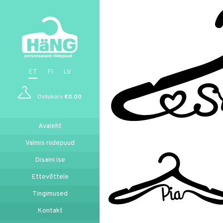
ET
FI
LV
Ostukorv
€
0.00
Avaleht
Valmis riidepuud
Disaini ise
Ettevõttele
Tingimused
Kontakt