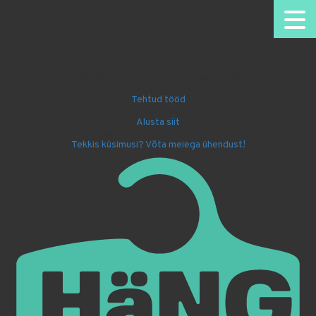
HäNG - personaalsed riidepuud.
Omanäoline disain.
Nimelised riidepuud kooli või lasteaeda
Firma sümboolikaga kingitused
Tehtud tööd
Disaini ise oma nimega riidepuu!
Alusta siit
Kingi lapsele Batmani riidepuu!
Tekkis küsimusi? Võta meiega ühendust!