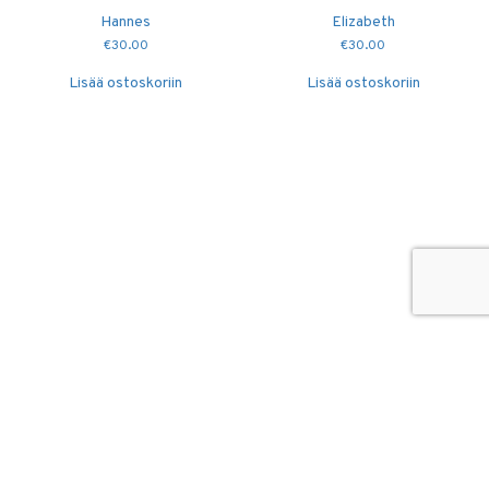
Hannes
Elizabeth
€
30.00
€
30.00
Lisää ostoskoriin
Lisää ostoskoriin
© 2026
Puidutöökoda OÜ
hang@puidutookoda.ee
+372 5845 5146
Luige tee 4, Männiku