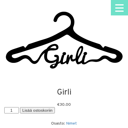
Girli
€
30.00
Girli
Lisää ostoskoriin
määrä
Osasto:
Nimet