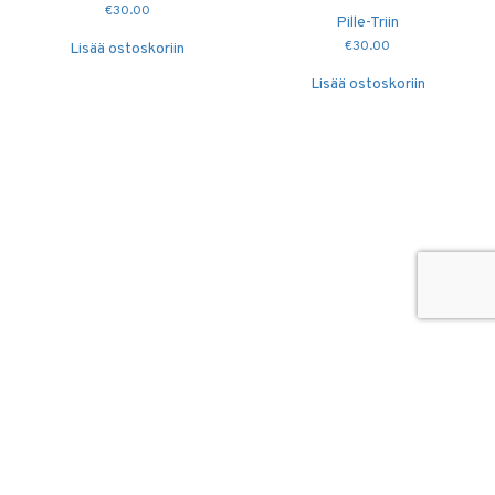
€
30.00
Pille-Triin
€
30.00
Lisää ostoskoriin
Lisää ostoskoriin
© 2026
Puidutöökoda OÜ
hang@puidutookoda.ee
+372 5845 5146
Luige tee 4, Männiku