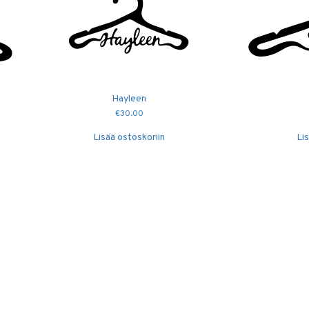
Hayleen
€
30.00
Lisää ostoskoriin
Li