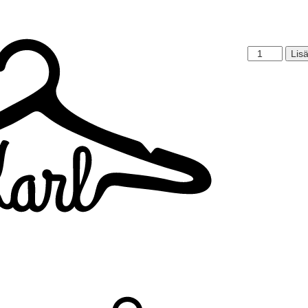
Karl
Lisä
määrä