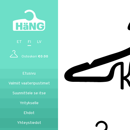
ET
FI
LV
Ostoskori
€
0.00
Etusivu
Valmiit vaateripustimet
Suunnittele se itse
Yritykselle
Ehdot
Yhteystiedot