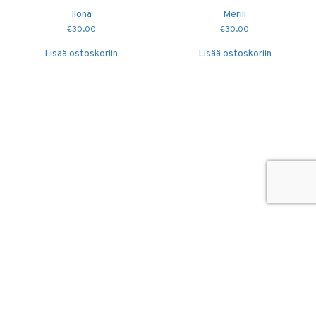
Ilona
Merili
€
30.00
€
30.00
Lisää ostoskoriin
Lisää ostoskoriin
© 2026
Puidutöökoda OÜ
hang@puidutookoda.ee
+372 5845 5146
Luige tee 4, Männiku