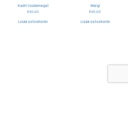
Kadri (südamega)
Margi
€
30.00
€
30.00
Lisää ostoskoriin
Lisää ostoskoriin
© 2026
Puidutöökoda OÜ
hang@puidutookoda.ee
+372 5845 5146
Luige tee 4, Männiku