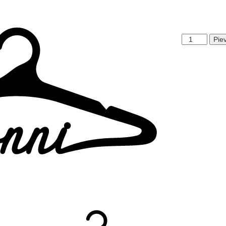
Anni
Pie
daudzums