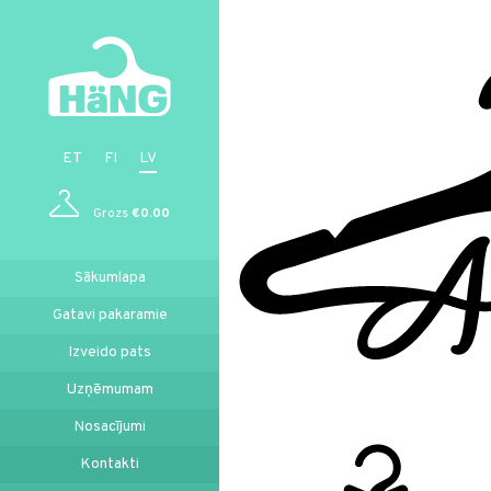
ET
FI
LV
Grozs
€0.00
Sākumlapa
Gatavi pakaramie
Izveido pats
Uzņēmumam
Nosacījumi
Kontakti