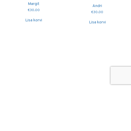
Margit
Andri
€
30.00
€
30.00
Lisa korvi
Lisa korvi
© 2026
Puidutöökoda OÜ
hang@puidutookoda.ee
+372 5845 5146
Luige tee 4, Männiku