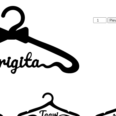
Brigita
Pie
daudzums