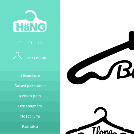
ET
FI
LV
Grozs
€0.00
Sākumlapa
Gatavi pakaramie
Izveido pats
Uzņēmumam
Nosacījumi
Kontakti