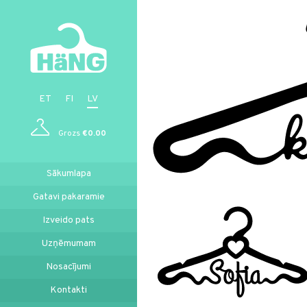
ET
FI
LV
Grozs
€0.00
Sākumlapa
Gatavi pakaramie
Izveido pats
Uzņēmumam
Nosacījumi
Kontakti