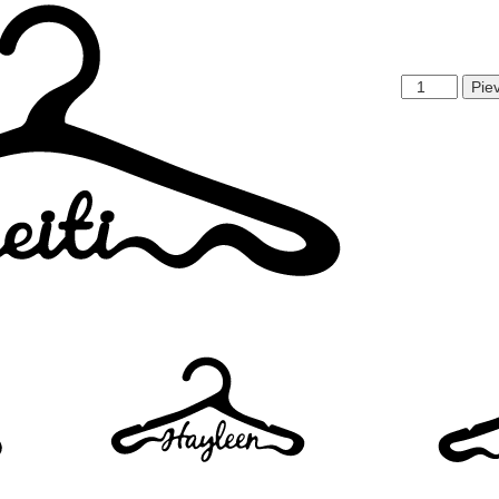
Keiti
Pie
daudzums