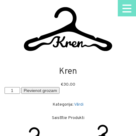
Kren
€
30.00
Kren
Pievienot grozam
daudzums
Kategorija:
Vārdi
Saistītie Produkti