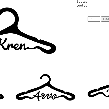
Seotud
tooted
Kren
Lisa
kogus