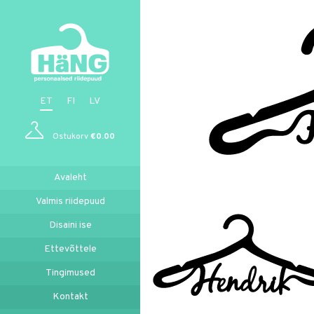
ET
FI
LV
Ostukorv
€
0.00
Avaleht
Valmis riidepuud
Disaini ise
Ettevõttele
Tingimused
Kontakt