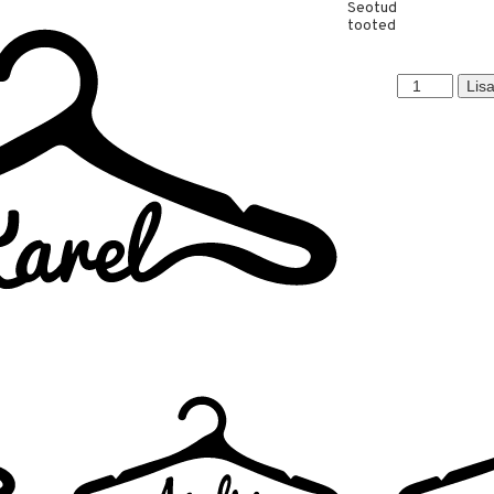
Seotud
tooted
Karel
Lisa
kogus