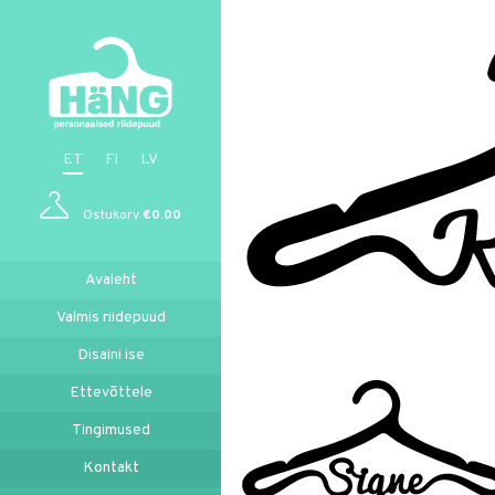
ET
FI
LV
Ostukorv
€
0.00
Avaleht
Valmis riidepuud
Disaini ise
Ettevõttele
Tingimused
Kontakt