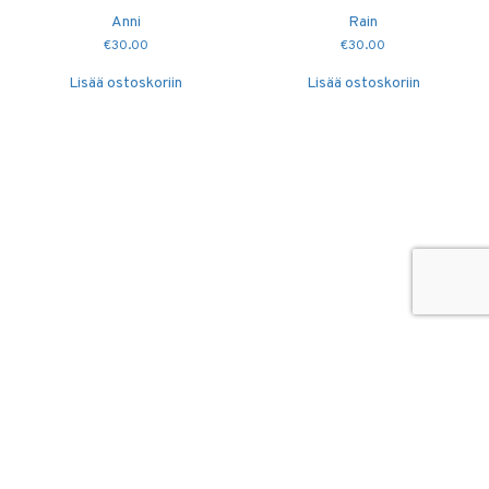
Anni
Rain
€
30.00
€
30.00
Lisää ostoskoriin
Lisää ostoskoriin
© 2026
Puidutöökoda OÜ
hang@puidutookoda.ee
+372 5845 5146
Luige tee 4, Männiku