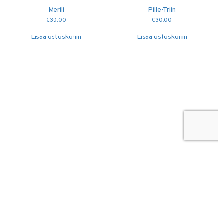
Merili
Pille-Triin
€
30.00
€
30.00
Lisää ostoskoriin
Lisää ostoskoriin
© 2026
Puidutöökoda OÜ
hang@puidutookoda.ee
+372 5845 5146
Luige tee 4, Männiku