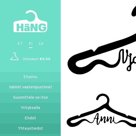
ET
FI
LV
Ostoskori
€
0.00
Etusivu
Valmiit vaateripustimet
Suunnittele se itse
Yritykselle
Ehdot
Yhteystiedot