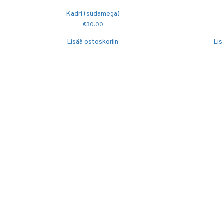
Kadri (südamega)
€
30.00
Lisää ostoskoriin
Li