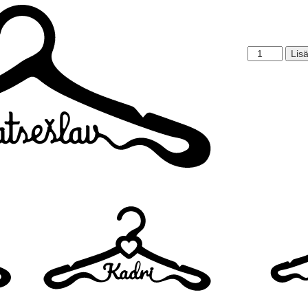
Vjatsešlav
Lisä
määrä