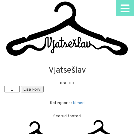
Vjatsešlav
€
30.00
Vjatsešlav
Lisa korvi
kogus
Kategooria:
Nimed
Seotud tooted