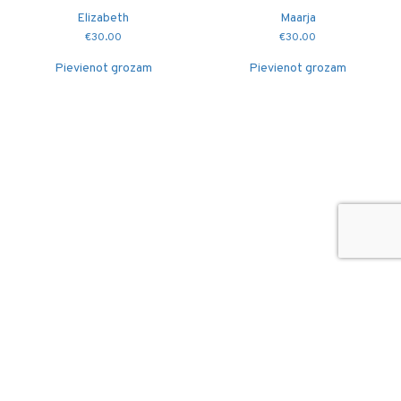
Elizabeth
Maarja
€
30.00
€
30.00
Pievienot grozam
Pievienot grozam
© 2026
Puidutöökoda OÜ
hang@puidutookoda.ee
+372 5845 5146
Luige tee 4, Männiku