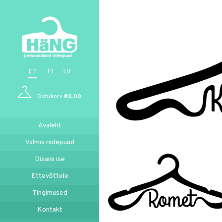
ET
FI
LV
Ostukorv
€
0.00
Avaleht
Valmis riidepuud
Disaini ise
Ettevõttele
Tingimused
Kontakt