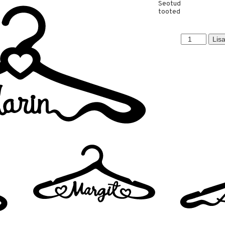
Seotud
tooted
Karin
Lisa
kogus